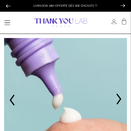
LIVRAISON 48H OFFERTE DÈS 50€ D’ACHATS 🤍