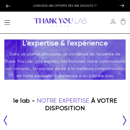
LIVRAISON 48H OFFERTE DÈS 50€ D’ACHATS 🤍
L'expertise & l'expérience
Dans ce journal, découvrez un condensé de l'essence de
Thank You Lab : nos experts, nos histoires, notre communauté,
nos conseils... Un espace dédié à la meilleure compréhension
de notre peau afin d'apprendre à en prendre soin.
le lab -
NOTRE EXPERTISE
À VOTRE
DISPOSITION